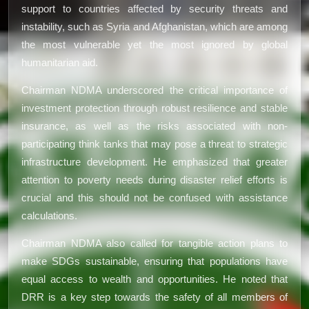
support to countries affected by security threats and
instability, such as Syria and Afghanistan, which are among
the most vulnerable yet the most ignored by global
humanitarian aid.
Chairman NDMA underscored the critical importance of
investment protection through robust resilience and stable
insurance, as well as the risks associated with non-
participating think tanks that may pose a threat to strategic
infrastructure development. He emphasized that greater
attention to poverty needs during disaster relief efforts is
crucial and this should not be confused with assistance
calculations.
Chairman NDMA also called for tangible action plans to
make SDGs sustainable, ensuring that populations have
equal access to wealth and opportunities. He noted that
DRR is a key step towards the safety of all members of