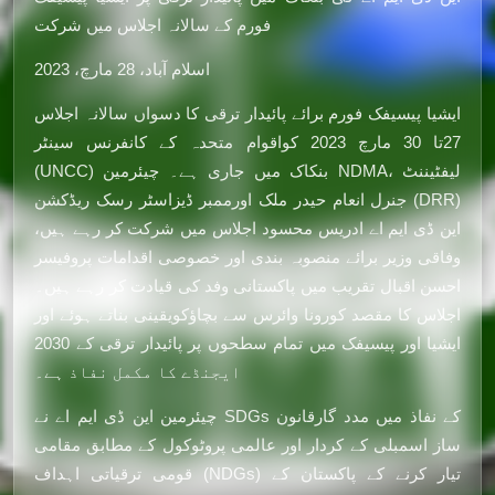
فورم کے سالانہ اجلاس میں شرکت
اسلام آباد، 28 مارچ، 2023
ایشیا پیسیفک فورم برائے پائیدار ترقی کا دسواں سالانہ اجلاس
27تا 30 مارچ 2023 کواقوام متحدہ کے کانفرنس سینٹر
(UNCC) بنکاک میں جاری ہے۔ چیئرمین NDMA، لیفٹیننٹ
جنرل انعام حیدر ملک اورممبر ڈیزاسٹر رسک ریڈکشن (DRR)
این ڈی ایم اے ادریس محسود اجلاس میں شرکت کر رہے ہیں،
وفاقی وزیر برائے منصوبہ بندی اور خصوصی اقدامات پروفیسر
احسن اقبال تقریب میں پاکستانی وفد کی قیادت کر رہے ہیں۔
اجلاس کا مقصد کورونا وائرس سے بچاؤکویقینی بناتے ہوئے اور
ایشیا اور پیسیفک میں تمام سطحوں پر پائیدار ترقی کے 2030
ایجنڈے کا مکمل نفاذ ہے۔
چیئرمین این ڈی ایم اے نے SDGs کے نفاذ میں مدد گارقانون
ساز اسمبلی کے کردار اور عالمی پروٹوکول کے مطابق مقامی
قومی ترقیاتی اہداف (NDGs) تیار کرنے کے پاکستان کے