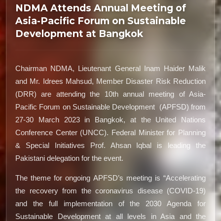
NDMA Attends Annual Meeting of
Asia-Pacific Forum on Sustainable
Development at Bangkok
Chairman NDMA, Lieutenant General Inam Haider Malik
and Mr. Idrees Mahsud, Member Disaster Risk Reduction
(DRR) are attending the 10th annual meeting of Asia-
Pacific Forum on Sustainable Development (APFSD) from
27-30 March 2023 in Bangkok, at the United Nations
Conference Center (UNCC). Federal Minister for Planning
& Special Initiatives Prof. Ahsan Iqbal is leading the
Pakistani delegation for the event.
The theme for ongoing APFSD’s meeting is “Accelerating
the recovery from the coronavirus disease (COVID-19)
and the full implementation of the 2030 Agenda for
Sustainable Development at all levels in Asia and the