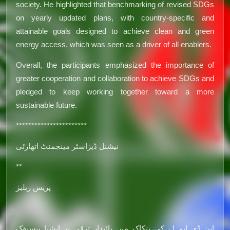
society. He highlighted that benchmarking of revised SDGs
on yearly updated plans, with country-specific and
attainable goals designed to achieve clean and green
energy access, which was seen as a driver of all enablers.
Overall, the participants emphasized the importance of
greater cooperation and collaboration to achieve SDGs and
pledged to keep working together toward a more
sustainable future.
***********************
نیشنل ڈیزاسٹر مینجمنٹ اتھارٹی
**
پریس ریلیز
این ڈی ایم اے کی بنکاک میں پائیدار ترقی پر ایشیا پیسیفک