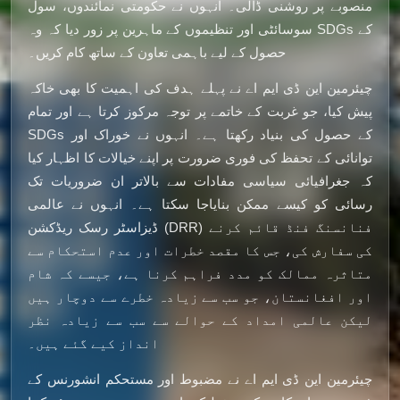
منصوبے پر روشنی ڈالی۔ انہوں نے حکومتی نمائندوں، سول
سوسائٹی اور تنظیموں کے ماہرین پر زور دیا کہ وہ SDGs کے
حصول کے لیے باہمی تعاون کے ساتھ کام کریں۔
چیئرمین این ڈی ایم اے نے پہلے ہدف کی اہمیت کا بھی خاکہ
پیش کیا، جو غربت کے خاتمے پر توجہ مرکوز کرتا ہے اور تمام
SDGs کے حصول کی بنیاد رکھتا ہے۔ انہوں نے خوراک اور
توانائی کے تحفظ کی فوری ضرورت پر اپنے خیالات کا اظہار کیا
کہ جغرافیائی سیاسی مفادات سے بالاتر ان ضروریات تک
رسائی کو کیسے ممکن بنایاجا سکتا ہے۔ انہوں نے عالمی
ڈیزاسٹر رسک ریڈکشن (DRR) فنانسنگ فنڈ قائم کرنے
کی سفارش کی، جس کا مقصد خطرات اور عدم استحکام سے
متاثرہ ممالک کو مدد فراہم کرنا ہے، جیسے کہ شام
اور افغانستان، جو سب سے زیادہ خطرے سے دوچار ہیں
لیکن عالمی امداد کے حوالے سے سب سے زیادہ نظر
انداز کیے گئے ہیں۔
چیئرمین این ڈی ایم اے نے مضبوط اور مستحکم انشورنس کے