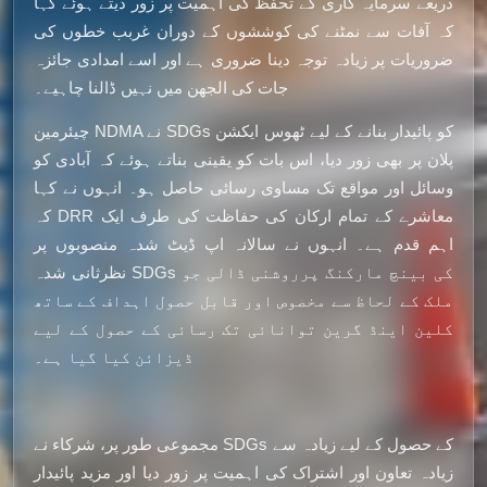
ذریعے سرمایہ کاری کے تحفظ کی اہمیت پر زور دیتے ہوئے کہا
کہ آفات سے نمٹنے کی کوششوں کے دوران غربب خطوں کی
ضروریات پر زیادہ توجہ دینا ضروری ہے اور اسے امدادی جائزہ
جات کی الجھن میں نہیں ڈالنا چاہیے۔
چیئرمین NDMA نے SDGs کو پائیدار بنانے کے لیے ٹھوس ایکشن
پلان پر بھی زور دیا، اس بات کو یقینی بناتے ہوئے کہ آبادی کو
وسائل اور مواقع تک مساوی رسائی حاصل ہو۔ انہوں نے کہا
کہ DRR معاشرے کے تمام ارکان کی حفاظت کی طرف ایک
اہم قدم ہے۔ انہوں نے سالانہ اپ ڈیٹ شدہ منصوبوں پر
نظرثانی شدہ SDGs کی بینچ مارکنگ پرروشنی ڈالی جو
ملک کے لحاظ سے مخصوص اور قابل حصول اہداف کے ساتھ
کلین اینڈ گرین توانائی تک رسائی کے حصول کے لیے
ڈیزائن کیا گیا ہے۔
مجموعی طور پر، شرکاء نے SDGs کے حصول کے لیے زیادہ سے
زیادہ تعاون اور اشتراک کی اہمیت پر زور دیا اور مزید پائیدار