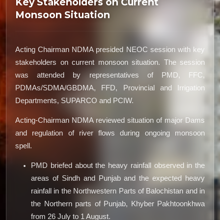
Key Stakeholders on Current
Monsoon Situation
Acting Chairman NDMA presided NEOC session with key
stakeholders on current monsoon situation. The session
was attended by representatives of PMD, FFC,
PDMAs/SDMA/GBDMA, FFD, Provincial and Irrigation
Departments, SUPARCO and PCIW.
Acting-Chairman NDMA reviewed situation of major Dams
and regulation of river flows during ongoing monsoon
spell.
PMD briefed about the heavy rainfall observed in the
areas of Sindh and Punjab and the expected heavy
rainfall in the Northwestern Parts of Balochistan and in
the Northern parts of Punjab, Khyber Pakhtoonkhwa
from 26 July to 1 August.