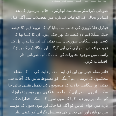
مزید تیز بارشیں متوقع ہیں۔
صوبائی ڈیزاسٹر مینجمنٹ اتھارٹیز نے حالیہ بارشوں کے بعد
امداد و بحالی کے اقدامات کے بارے میں تفصیلات سے آگاہ کیا۔
فیڈرل فلڈ ڈویژن کی جانب سے بتایا گیا کہ تربیلا ڈیم 81 فیصد
جبکہ منگلا ڈیم 77 فیصد تک بھر چکے ہیں۔ ان کا کہنا تھا کہ
کسی بھی ہنگامی صورتحال سے نمٹنے کے لیے شاہدرہ پل کے
قریب واقع دریائے راوی کی آبی گرگاہ اور منگلا ڈیم کے بہاؤ کے
راستے میں موجود تجاوزات کو ہٹانے کے لیے صوبائی ادارے
اقدامات کریں۔
قائم مقام چیئرمین این ڈی ایم اے نے ہدایت کی ہے کہ متعلقہ
محکموں کے درمیان ہم آہنگی کو مضبوط بنائیں تاکہ آفات سے
نمٹنے اور ہنگامی حالات کے منصوبوں کی تکمیل یقینی بنائی جا
سکے۔ انہوں نے دریاؤں کے ملحقہ علاقوں میں موجود تجاوزات
کو ہٹانے پر زور دیتے کہا کہ مون سون کے ممکنہ خطرات کے
بارے میں عوام الناس کو آگاہ کیا جائے اور مون سون کے موسم
میں دریاؤں اور آبی ذخائر کی مسلسل نگرانی کو یقینی بنایا