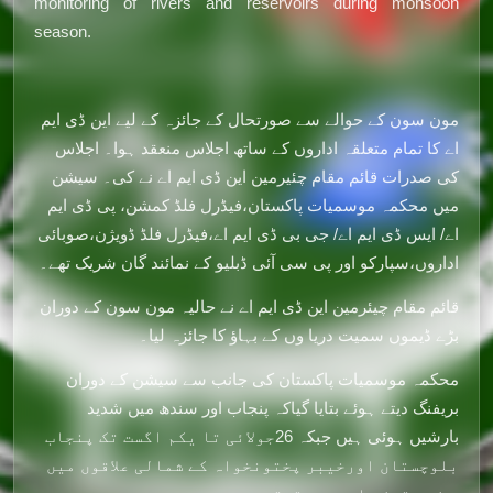
monitoring of rivers and reservoirs during monsoon
season.
مون سون کے حوالے سے صورتحال کے جائزہ کے لیے این ڈی ایم
اے کا تمام متعلقہ اداروں کے ساتھ اجلاس منعقد ہوا۔ اجلاس
کی صدرات قائم مقام چئیرمین این ڈی ایم اے نے کی۔ سیشن
میں محکمہ موسمیات پاکستان،فیڈرل فلڈ کمشن، پی ڈی ایم
اے/ ایس ڈی ایم اے/ جی بی ڈی ایم اے،فیڈرل فلڈ ڈویژن،صوبائی
اداروں،سپارکو اور پی سی آئی ڈبلیو کے نمائند گان شریک تھے۔
قائم مقام چیئرمین این ڈی ایم اے نے حالیہ مون سون کے دوران
بڑے ڈیموں سمیت دریا وں کے بہاؤ کا جائزہ لیا۔
محکمہ موسمیات پاکستان کی جانب سے سیشن کے دوران
بریفنگ دیتے ہوئے بتایا گیاکہ پنجاب اور سندھ میں شدید
بارشیں ہوئی ہیں جبکہ 26جولائی تا یکم اگست تک پنجاب
بلوچستان اورخیبر پختونخواہ کے شمالی علاقوں میں