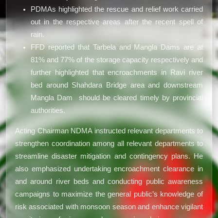
PDMAs highlighted the rescue and relief work carried
out in the respective areas after the recent spell of
rain.
FFD reported that Tarbela and Mangla Dams are at
81% and 77% of the storage capacity respectively and
further highlighted that encroachments in Ravi river
bed around Shahdara Bridge area and downstream
Mangla Dam should be cleared timely by provincial
authorities.
Acting Chairman NDMA instructed relevant departments to
strengthen coordination among all relevant departments to
streamline disaster mitigation and contingency plans. He
also emphasized undertaking encroachment clearance in
and around river beds and conducting public awareness
campaigns to maximize the general public’s knowledge of
risk associated with monsoon season and enhance vigilant